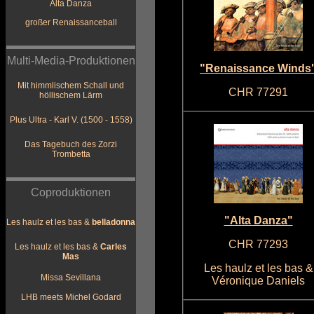
Alta Danza
großer Renaissanceball
Multi-Media-Produktionen
"Renaissance Winds
Mit himmlischem Schall und
CHR 77291
höllischem Lärm
Plus Ultra - Karl V. (1500 - 1558)
Das Tagebuch des Zorzi
Trombetta
Coproduktionen
"Alta Danza"
Les haulz et les bas &
belladonna
CHR 77293
Les haulz et les bas &
Carles
Mas
Les haulz et les bas &
Missa Sevillana
Véronique Daniels
LHB meets Michel Godard