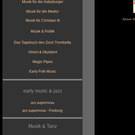
Musik für die Habsburger
Musik für die Medici
Klicken S
Musik für Christian III
Musik & Politik
Das Tagebuch des Zorzi Trombetta
Orient & Okzident
Magic Pipes
Early Folk Music
early music & jazz
ars supernova
ars supernova - Freiburg
Musik & Tanz