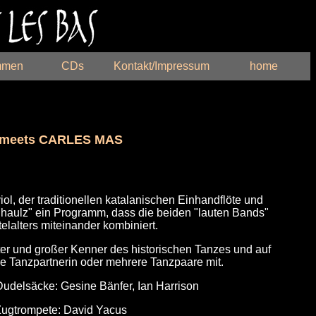
mmen
CDs
Kontakt/Impressum
home
meets CARLES MAS
iol, der traditionellen katalanischen Einhandflöte und
 haulz"
ein Programm, dass die beiden "lauten Bands"
telalters miteinander kombiniert.
ter
und großer Kenner
des historischen Tanzes und auf
ne Tanzpartnerin oder mehrere Tanzpaare mit.
udelsäcke: Gesine Bänfer, Ian Harrison
ugtrompete: David Yacus